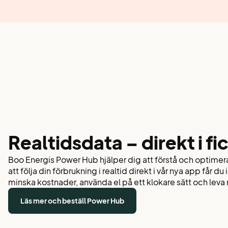
Real­tidsdata – direkt i fi
Boo Energis Power Hub hjälper dig att förstå och optime
att följa din förbrukning i realtid direkt i vår nya app får du
minska kostnader, använda el på ett klokare sätt och leva 
Läs mer och beställ Power Hub