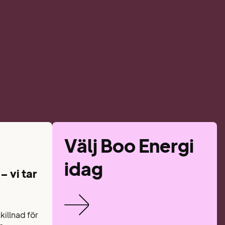
Välj Boo Energi
idag
 – vi tar
killnad för