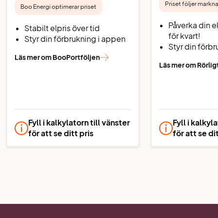
Priset följer mark
Boo Energi optimerar priset
Påverka din e
Stabilt elpris över tid
för kvart!
Styr din förbrukning i appen
Styr din förb
Läs mer om BooPortföljen
Läs mer om Rörligt
Fyll i kalkylatorn till vänster
Fyll i kalkyl
för att se ditt pris
för att se di