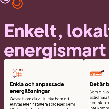
Enkelt, loka
energismart
Enkla och anpassade
Det är b
energilösningar
Som din lok
alltid nära 
Oavsett om du vill klicka hem ett
kontakta os
elavtal eller installera solceller, ser vi
inte komma