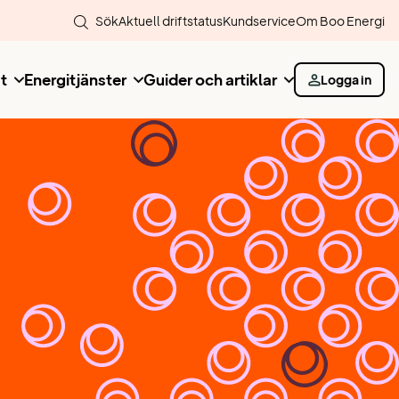
Sök
Aktuell driftstatus
Kundservice
Om Boo Energi
t
Energitjänster
Guider och artiklar
Logga in