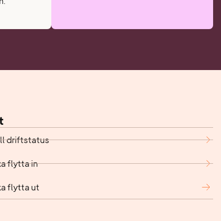
n.
t
l driftstatus
a flytta in
a flytta ut