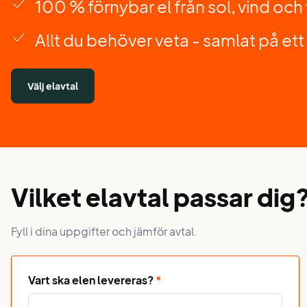
100 % förnybar el från sol, vind och
Allt du behöver veta - samlat på ett 
Välj elavtal
Vilket elavtal passar dig
Fyll i dina uppgifter och jämför avtal.
Vart ska elen levereras?
*