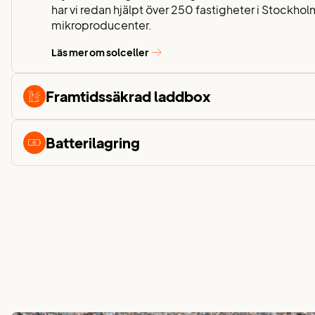
har vi redan hjälpt över 250 fastigheter i Stockho
mikroproducenter.
Läs mer om solceller
Framtidssäkrad laddbox
Batterilagring