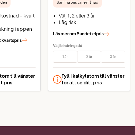
naden
Samma pris varje månad
lkostnad – kvart
Välj 1, 2 eller 3 år
Låg risk
rukning i appen
Läs mer om Bundet elpris
 kvartspris
Välj bindningstid
1 år
2 år
3 år
atorn till vänster
Fyll i kalkylatorn till vänster
tt pris
för att se ditt pris