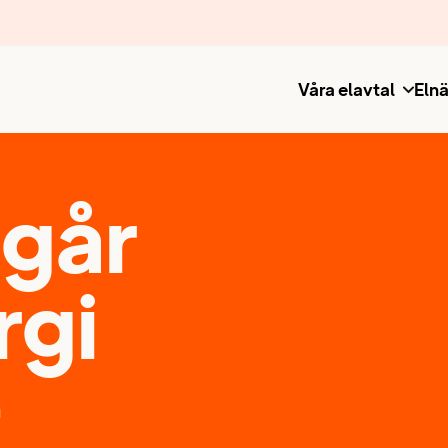
Våra elavtal
Elnä
 går
rgi
m