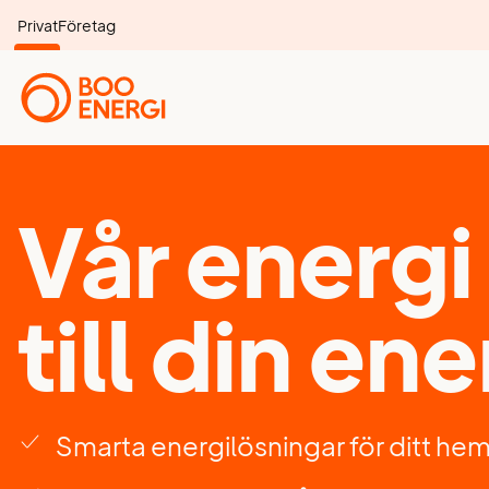
Privat
Företag
Vår energi
till din ene
Smarta energilösningar för ditt he