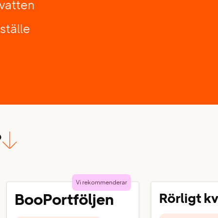
 vatten
ställe
?
Vi rekommenderar
BooPortföljen
Rörligt k