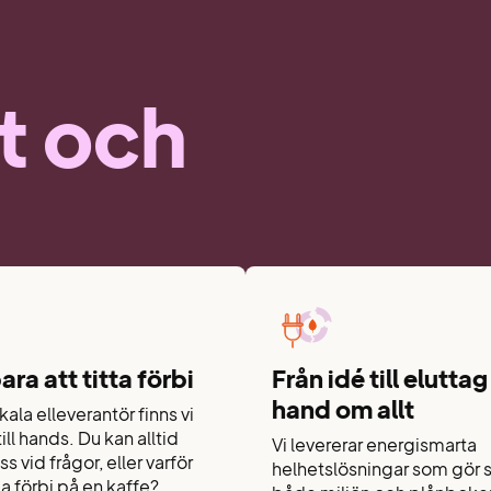
lt och
ara att titta förbi
Från idé till eluttag
hand om allt
ala elleverantör finns vi
till hands. Du kan alltid
Vi levererar energismarta
s vid frågor, eller varför
helhetslösningar som gör s
 förbi på en kaffe?