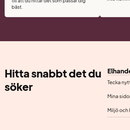
till att du hittar det som passar dig
bäst.
Hitta snabbt det du
Elhand
Tecka nyt
söker
Mina sido
Miljö och