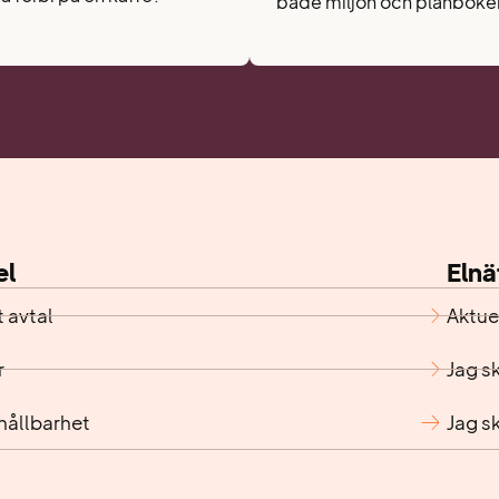
både miljön och plånboke
el
Elnä
t avtal
Aktuel
r
Jag sk
 hållbarhet
Jag sk