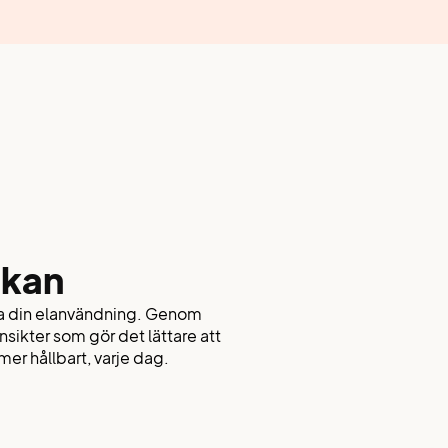
ckan
ra din elanvändning. Genom
 insikter som gör det lättare att
mer hållbart, varje dag.