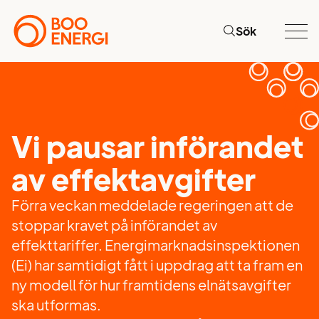
Sök
Vi pausar införandet
av effektavgifter
Förra veckan meddelade regeringen att de
stoppar kravet på införandet av
effekttariffer. Energimarknadsinspektionen
(Ei) har samtidigt fått i uppdrag att ta fram en
ny modell för hur framtidens elnätsavgifter
ska utformas.