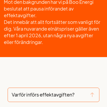
Mot den bakgrunden har vi på Boo Energi
beslutat att pausa införandet av
effektavgifter.
Det innebär att allt fortsätter som vanligt för
dig. Våra nuvarande elnätspriser gäller även
efter 1 april 2026, utan några nya avgifter
eller förändringar.
Varför införs effektavgiften?