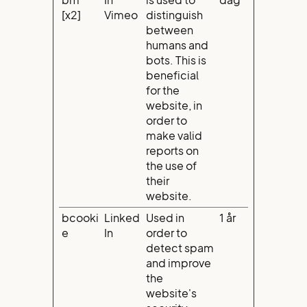
bm
In
is used to
dag
[x2]
Vimeo
distinguish
between
humans and
bots. This is
beneficial
for the
website, in
order to
make valid
reports on
the use of
their
website.
bcooki
Linked
Used in
1 år
e
In
order to
detect spam
and improve
the
website's