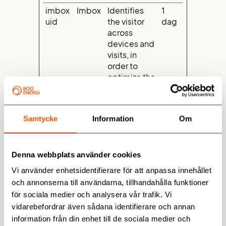
imbox
Imbox
Identifies
1
uid
the visitor
dag
across
devices and
visits, in
order to
optimize the
chat-box
function on
the website.
Samtycke
Information
Om
imbox
Imbox
Used to
Sess
-
record the
ion
widge
state of the
Denna webbplats använder cookies
t
widget.
Vi använder enhetsidentifierare för att anpassa innehållet
lidc
Linked
Registers
1
och annonserna till användarna, tillhandahålla funktioner
In
which
dag
för sociala medier och analysera vår trafik. Vi
server-
vidarebefordrar även sådana identifierare och annan
cluster is
information från din enhet till de sociala medier och
serving the