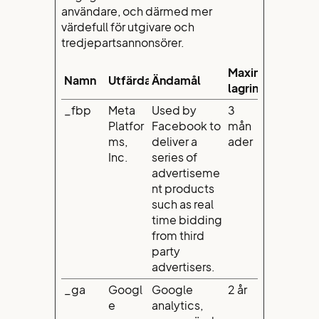
användare, och därmed mer
värdefull för utgivare och
tredjepartsannonsörer.
Maximal
Namn
Utfärdare
Ändamål
lagringstid
_fbp
Meta
Used by
3
Platfor
Facebook to
mån
ms,
deliver a
ader
Inc.
series of
advertiseme
nt products
such as real
time bidding
from third
party
advertisers.
_ga
Googl
Google
2 år
e
analytics,