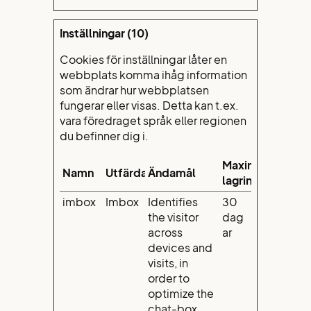
Inställningar (10)
Cookies för inställningar låter en
webbplats komma ihåg information
som ändrar hur webbplatsen
fungerar eller visas. Detta kan t.ex.
vara föredraget språk eller regionen
du befinner dig i.
Maximal
Namn
Utfärdare
Ändamål
lagringstid
imbox
Imbox
Identifies
30
the visitor
dag
across
ar
devices and
visits, in
order to
optimize the
chat-box