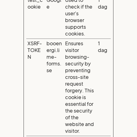
test_c
Googl
Used to
1
ookie
e
check if the
dag
user's
browser
supports
cookies.
XSRF-
booen
Ensures
1
TOKE
ergi.li
visitor
dag
N
me-
browsing-
forms.
security by
se
preventing
cross-site
request
forgery. This
cookie is
essential for
the security
of the
website and
visitor.