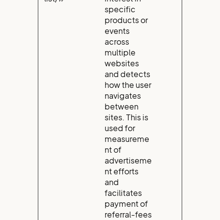
specific
products or
events
across
multiple
websites
and detects
how the user
navigates
between
sites. This is
used for
measureme
nt of
advertiseme
nt efforts
and
facilitates
payment of
referral-fees