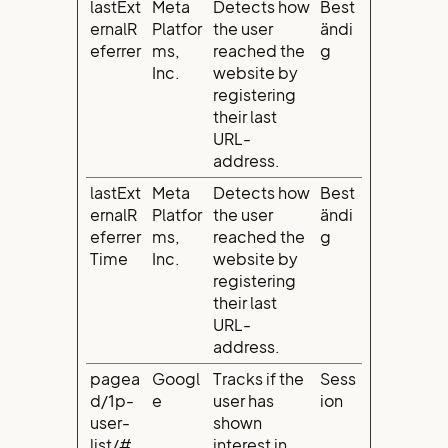
lastExt
Meta
Detects how
Best
ernalR
Platfor
the user
ändi
eferrer
ms,
reached the
g
Inc.
website by
registering
their last
URL-
address.
lastExt
Meta
Detects how
Best
ernalR
Platfor
the user
ändi
eferrer
ms,
reached the
g
Time
Inc.
website by
registering
their last
URL-
address.
pagea
Googl
Tracks if the
Sess
d/1p-
e
user has
ion
user-
shown
list/#
interest in