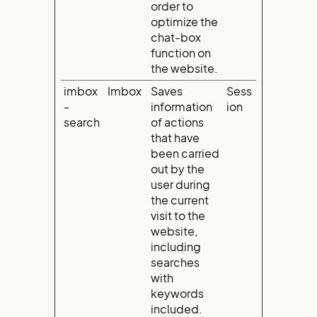
order to
optimize the
chat-box
function on
the website.
imbox
Imbox
Saves
Sess
-
information
ion
search
of actions
that have
been carried
out by the
user during
the current
visit to the
website,
including
searches
with
keywords
included.