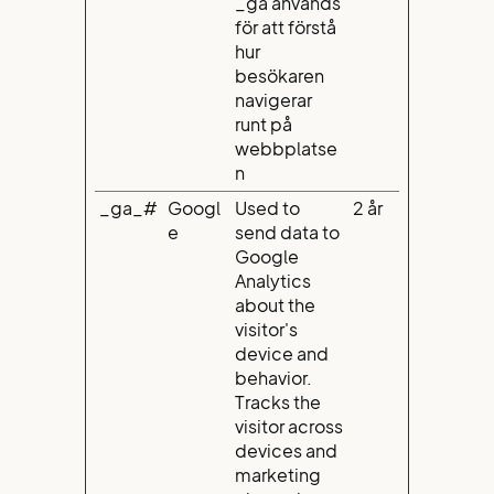
_ga används
för att förstå
hur
besökaren
navigerar
runt på
webbplatse
n
_ga_#
Googl
Used to
2 år
e
send data to
Google
Analytics
about the
visitor's
device and
behavior.
Tracks the
visitor across
devices and
marketing