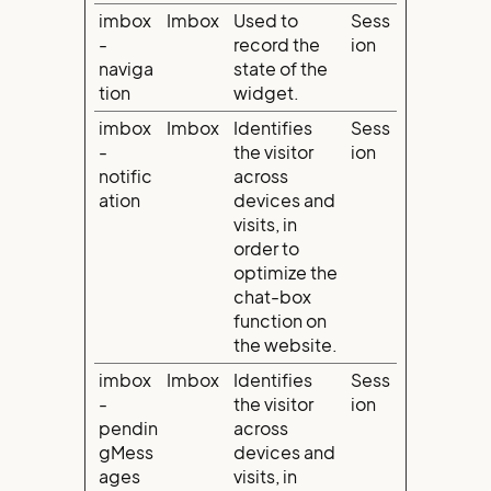
imbox
Imbox
Used to
Sess
-
record the
ion
naviga
state of the
tion
widget.
imbox
Imbox
Identifies
Sess
-
the visitor
ion
notific
across
ation
devices and
visits, in
order to
optimize the
chat-box
function on
the website.
imbox
Imbox
Identifies
Sess
-
the visitor
ion
pendin
across
gMess
devices and
ages
visits, in