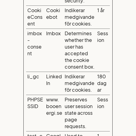
security.
Cooki
Cooki
Indikerar
1 år
eCons
ebot
medgivande
ent
för cookies.
imbox
Imbox
Determines
Sess
-
whether the
ion
conse
user has
nt
accepted
the cookie
consent box.
li_gc
Linked
Indikerar
180
In
medgivande
dag
för cookies.
ar
PHPSE
www.
Preserves
Sess
SSID
booen
user session
ion
ergi.se
state across
page
requests.