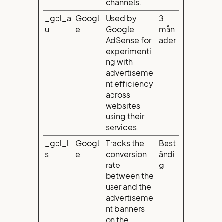
channels.
_gcl_a
Googl
Used by
3
u
e
Google
mån
AdSense for
ader
experimenti
ng with
advertiseme
nt efficiency
across
websites
using their
services.
_gcl_l
Googl
Tracks the
Best
s
e
conversion
ändi
rate
g
between the
user and the
advertiseme
nt banners
on the