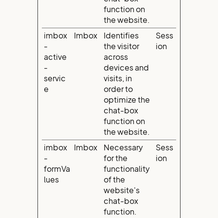
function on
the website.
imbox
Imbox
Identifies
Sess
-
the visitor
ion
active
across
-
devices and
servic
visits, in
e
order to
optimize the
chat-box
function on
the website.
imbox
Imbox
Necessary
Sess
-
for the
ion
formVa
functionality
lues
of the
website's
chat-box
function.