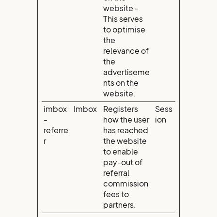
website -
This serves
to optimise
the
relevance of
the
advertiseme
nts on the
website.
imbox
Imbox
Registers
Sess
-
how the user
ion
referre
has reached
r
the website
to enable
pay-out of
referral
commission
fees to
partners.