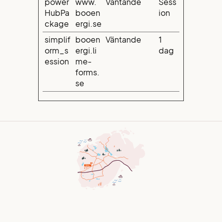
power
www.
Väntande
Sess
HubPa
booen
ion
ckage
ergi.se
simplif
booen
Väntande
1
orm_s
ergi.li
dag
ession
me-
forms.
se