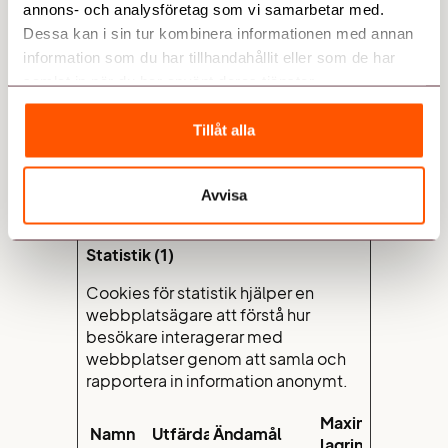
annons- och analysföretag som vi samarbetar med.
visitor. This is
used in
Dessa kan i sin tur kombinera informationen med annan
context with
information som du har tillhandahållit eller som de har
load
samlat in när du har använt deras tjänster.
balancing, in
order to
Tillåt alla
optimize
user
experience.
Avvisa
Statistik (1)
Cookies för statistik hjälper en
webbplatsägare att förstå hur
besökare interagerar med
webbplatser genom att samla och
rapportera in information anonymt.
Maximal
Namn
Utfärdare
Ändamål
lagringstid