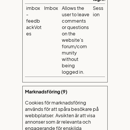
imbox
Imbox
Allows the
Sess
-
user to leave
ion
feedb
comments
ackVot
or questions
es
on the
website’s
forum/com
munity
without
being
logged in.
Marknadsföring (9)
Cookies för marknadsföring
används för att spåra besökare på
webbplatser. Avsikten är att visa
annonser som är relevanta och
engagerande för enskilda