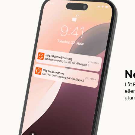
N
Låt 
elle
utan