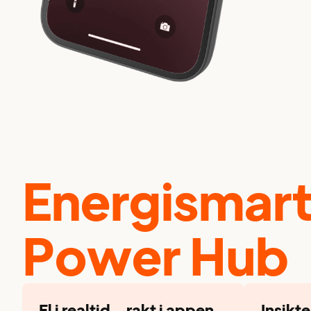
Energismarta
Power Hub
El i realtid – rakt i appen
Insikt