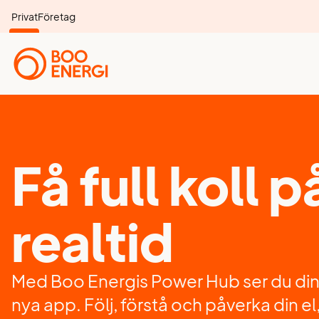
Privat
Företag
Få full koll på
realtid
Med Boo Energis Power Hub ser du din elf
nya app. Följ, förstå och påverka din el