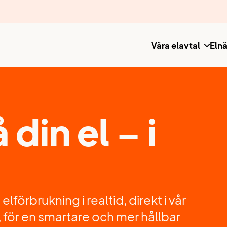
Våra elavtal
Elnä
 din el – i
örbrukning i realtid, direkt i vår
, för en smartare och mer hållbar