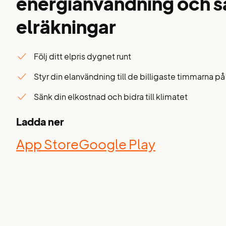
energianvändning och s
elräkningar
Följ ditt elpris dygnet runt
Styr din elanvändning till de billigaste timmarna p
Sänk din elkostnad och bidra till klimatet
Ladda ner
App Store
Google Play