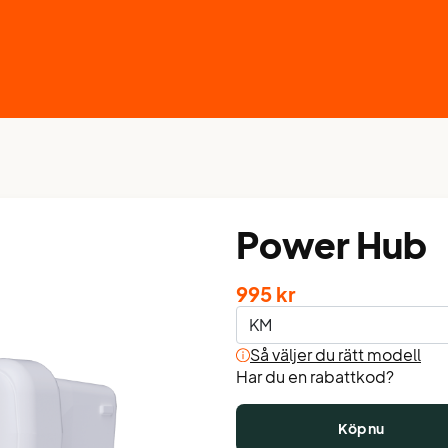
Power Hub
995 kr
Så väljer du rätt modell
Har du en rabattkod?
Köp nu