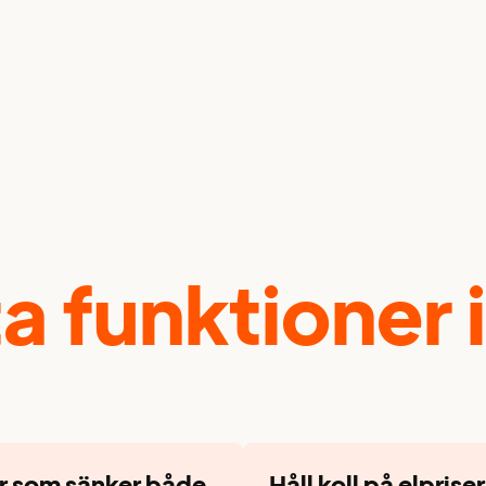
 funktioner i
er som sänker både
Håll koll på elprise