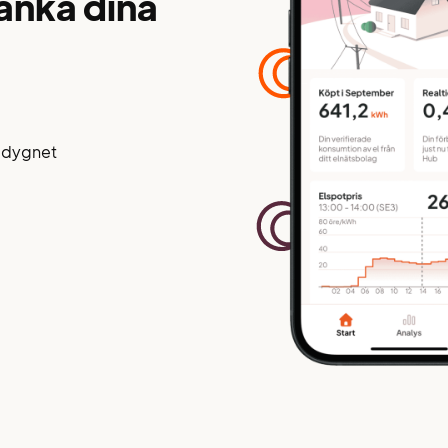
änka dina
å dygnet