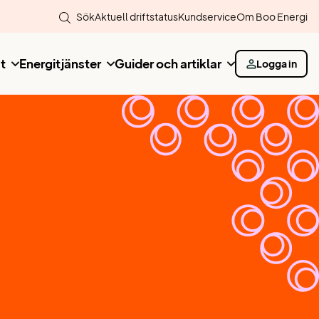
Sök
Aktuell driftstatus
Kundservice
Om Boo Energi
t
Energitjänster
Guider och artiklar
Logga in