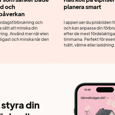
d och
planera smart
påverkan
vardagsförbrukning och
I appen ser du prisbilden 
a sätt att minska din
och kan anpassa din förbr
ing. Använd mer när elen
efter de mest fördelaktiga
lligast och minska när den
timmarna. Perfekt för exe
tvätt, värme eller laddning
 styra din