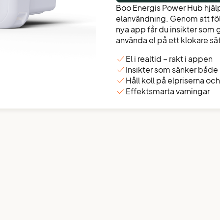
Boo Energis Power Hub hjälp
elanvändning. Genom att följa
nya app får du insikter som 
använda el på ett klokare sät
El i realtid – rakt i appen
Insikter som sänker både
Håll koll på elpriserna oc
Effektsmarta varningar