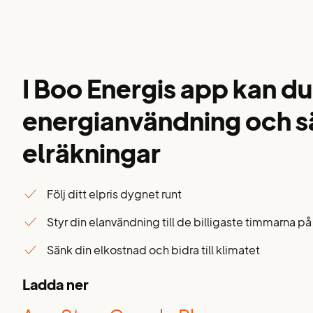
I Boo Energis app kan du
energianvändning och s
elräkningar
Följ ditt elpris dygnet runt
Styr din elanvändning till de billigaste timmarna p
Sänk din elkostnad och bidra till klimatet
Ladda ner