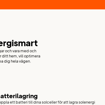
energismart
gar och vara med och
r ditt hem, vill optimera
lpa dig hela vägen.
atterilagring
ppla ett batteri till dina solceller för att lagra solenergi