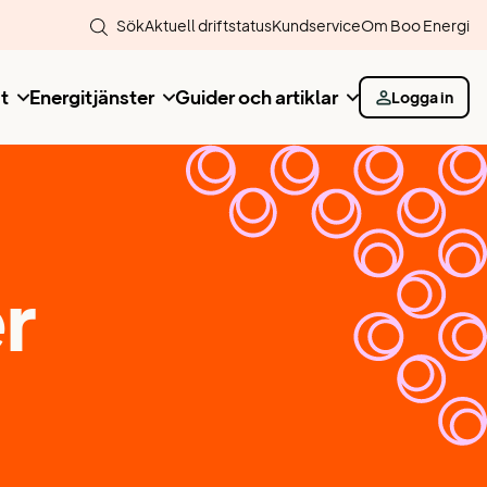
Sök
Aktuell driftstatus
Kundservice
Om Boo Energi
t
Energitjänster
Guider och artiklar
Logga in
r