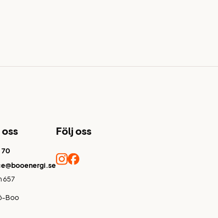
 oss
Följ oss
1 70
ce@booenergi.se
 657
jö-Boo