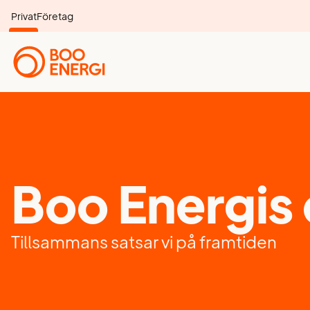
Privat
Företag
Boo Energis 
Tillsammans satsar vi på framtiden