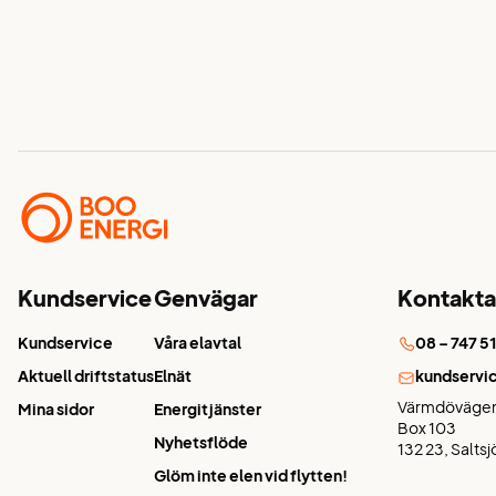
Kundservice
Genvägar
Kontakta
Kundservice
Våra elavtal
08 – 747 5
Aktuell driftstatus
Elnät
kundservi
Värmdövägen
Mina sidor
Energitjänster
Box 103
Nyhetsflöde
132 23, Salts
Glöm inte elen vid flytten!