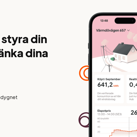
 styra din
änka dina
å dygnet