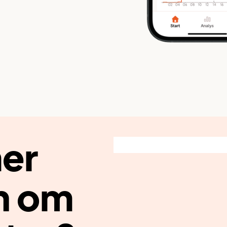
mer
n om