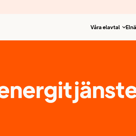
Våra elavtal
Elnä
energitjänste