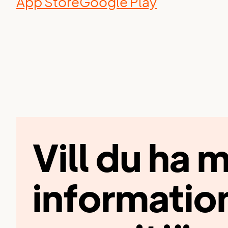
App Store
Google Play
Vill du ha 
informatio