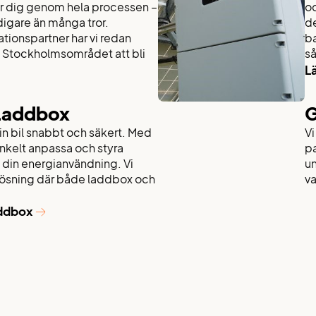
ar dig genom hela processen –
oc
igare än många tror.
de
ationspartner har vi redan
ba
 i Stockholmsområdet att bli
så
L
 laddbox
G
n bil snabbt och säkert. Med
Vi
kelt anpassa och styra
pa
 din energianvändning. Vi
un
lösning där både laddbox och
va
addbox