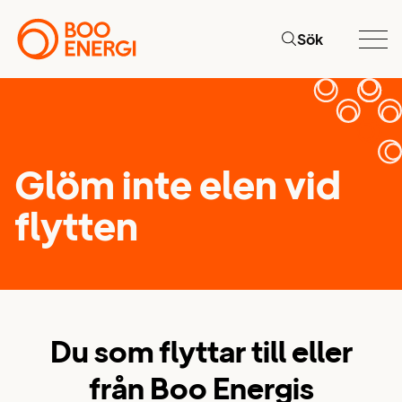
Sök
Glöm inte elen vid
flytten
Du som flyttar till eller
från Boo Energis