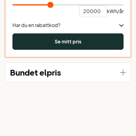
kWh/år
Har du en rabattkod?
Se mitt pris
Bundet elpris