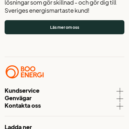
lösningar som gör skillnad - och gör dig till
Sveriges energismartaste kund!
Läs mer om oss
Kundservice
Genvägar
Kundservice
Kontakta oss
Våra elavtal
Aktuell driftstatus
08 – 747 51 70
Elnät
Mina sidor
kundservice@booenergi.se
Energitjänster
Ladda ner