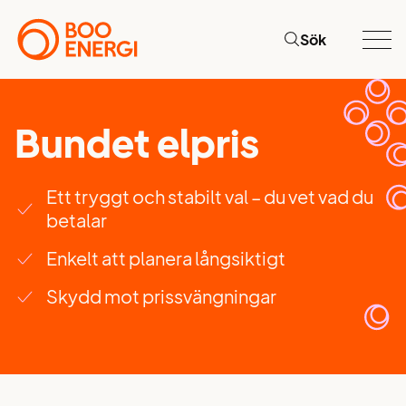
Sök
Bundet elpris
Ett tryggt och stabilt val – du vet vad du
betalar
Enkelt att planera långsiktigt
Skydd mot prissvängningar