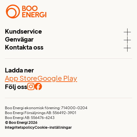
Kundservice
Genvägar
Kundservice
Kontakta oss
Våra elavtal
Aktuell driftstatus
08 – 747 51 70
Elnät
Mina sidor
kundservice@booenergi.se
Energitjänster
Ladda ner
Värmdövägen 657
Nyhetsflöde
App Store
Google Play
Box 103
132 23, Saltsjö-Boo
Följ oss
Glöm inte elen vid flytten!
Avtalsvillkor och allmänna villkor
Visselblåsarfunktion
Boo Energi ekonomisk förening: 714000-0204
Boo Energi Försäljnings AB: 556492-3901
Jobba hos oss
Boo Energi AB: 556476-6243
© Boo Energi 2026
Integritetspolicy
Cookie-inställningar