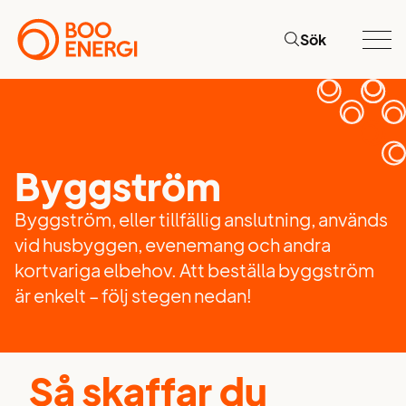
Sök
Byggström
Byggström, eller tillfällig anslutning, används
vid husbyggen, evenemang och andra
kortvariga elbehov. Att beställa byggström
är enkelt – följ stegen nedan!
Så skaffar du