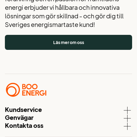
energi erbjuder vi hållbara och innovativa
lösningar som gör skillnad - och gör dig till
Sveriges energismartaste kund!
Läs mer om oss
Kundservice
Genvägar
Kundservice
Kontakta oss
Våra elavtal
Aktuell driftstatus
08 – 747 51 70
Elnät
Mina sidor