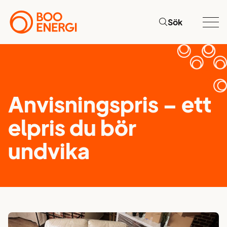
Sök
Anvisningspris – ett
elpris du bör
undvika