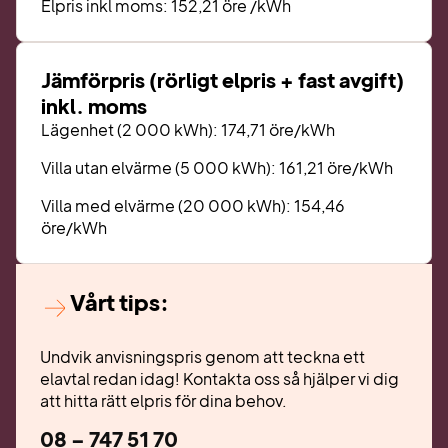
Elpris inkl moms:
152,21 öre /kWh
Jämförpris (rörligt elpris + fast avgift)
inkl. moms
Lägenhet (2 000 kWh): 174,71 öre/kWh
Villa utan elvärme (5 000 kWh): 161,21 öre/kWh
Villa med elvärme (20 000 kWh): 154,46
öre/kWh
Vårt tips:
Undvik anvisningspris genom att teckna ett
elavtal redan idag! Kontakta oss så hjälper vi dig
att hitta rätt elpris för dina behov.
08 – 747 51 70