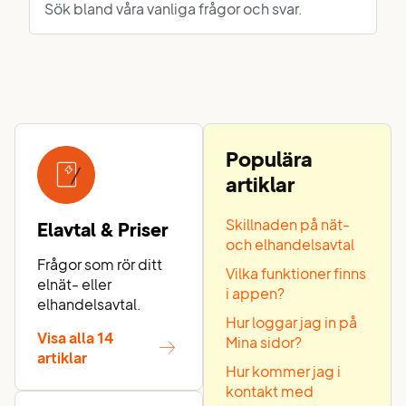
Populära
artiklar
Skillnaden på nät-
Elavtal & Priser
och elhandelsavtal
Frågor som rör ditt
Vilka funktioner finns
elnät- eller
i appen?
elhandelsavtal.
Hur loggar jag in på
Visa alla 14
Mina sidor?
artiklar
Hur kommer jag i
kontakt med