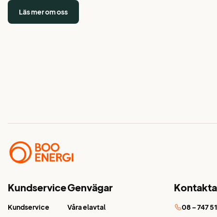
Läs mer om oss
Kundservice
Genvägar
Kontakta
Kundservice
Våra elavtal
08 – 747 5