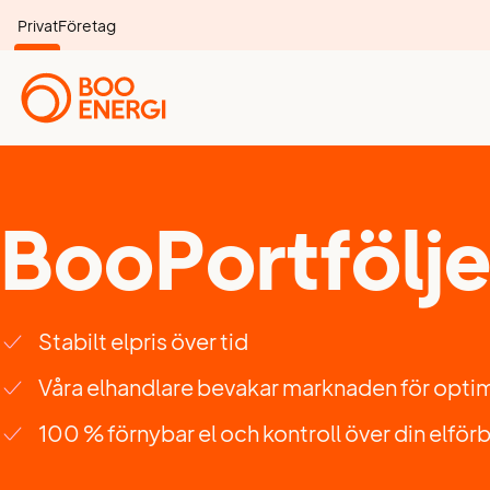
Privat
Företag
BooPortfölj
Stabilt elpris över tid
Våra elhandlare bevakar marknaden för optim
100 % förnybar el och kontroll över din elför