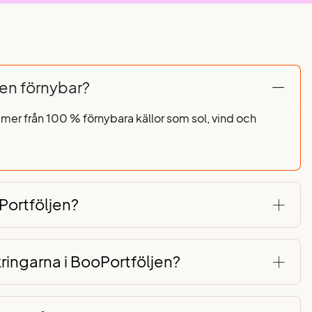
jen förnybar?
er från 100 % förnybara källor som sol, vind och
Portföljen?
kringarna i BooPortföljen?