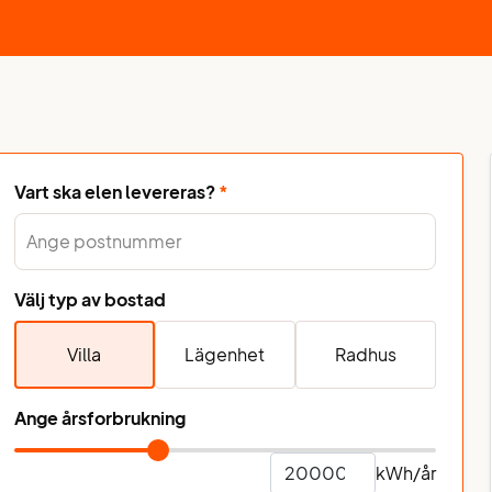
Vart ska elen levereras?
*
Välj typ av bostad
Villa
Lägenhet
Radhus
Ange årsforbrukning
kWh/år