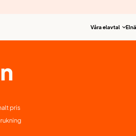
Våra elavtal
Elnä
en
alt pris
brukning