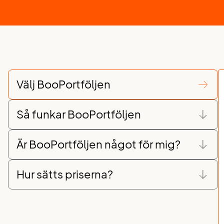
Välj BooPortföljen
Så funkar BooPortföljen
Är BooPortföljen något för mig?
Hur sätts priserna?