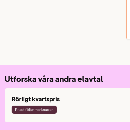
Utforska våra andra elavtal
Rörligt kvartspris
Priset följer marknaden