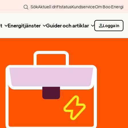
Sök
Aktuell driftstatus
Kundservice
Om Boo Energi
t
Energitjänster
Guider och artiklar
Logga in