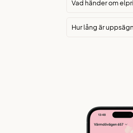
Vad händer om elpr
Hur lång är uppsägn