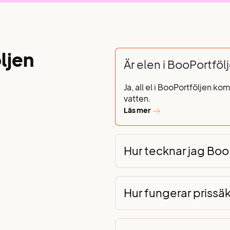
ljen
Är elen i BooPortföl
Ja, all el i
BooPortföljen
komm
vatten.
Läs mer
Hur tecknar jag Boo
Hur fungerar prissä