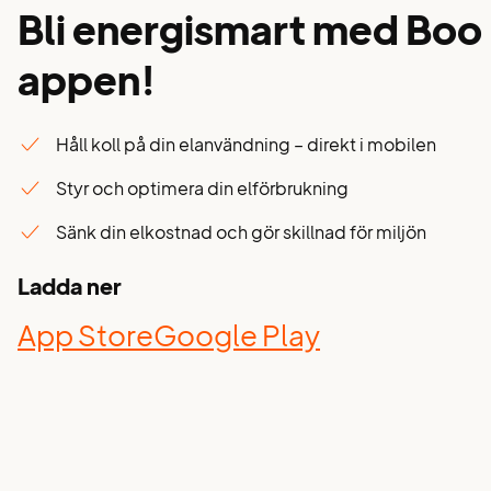
Bli energismart med Boo
appen!
Håll koll på din elanvändning – direkt i mobilen
Styr och optimera din elförbrukning
Sänk din elkostnad och gör skillnad för miljön
Ladda ner
App Store
Google Play