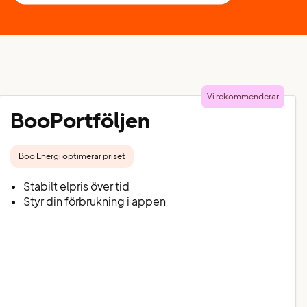
Vi rekommenderar
BooPortföljen
Boo Energi optimerar priset
Stabilt elpris över tid
Styr din förbrukning i appen