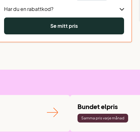
Har du en rabattkod?
Se mitt pris
Bundet elpris
Samma pris varje månad