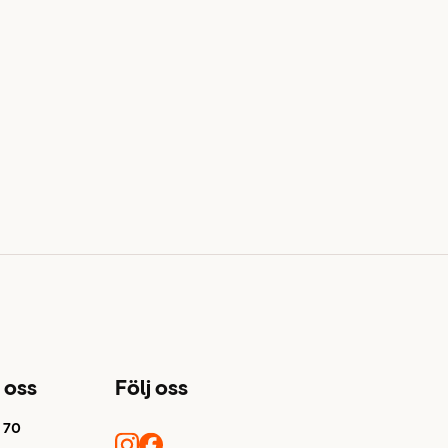
 oss
Följ oss
1 70