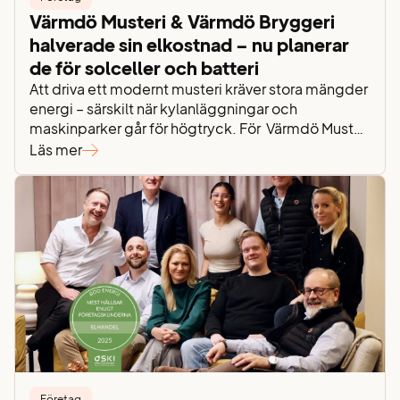
Värmdö Musteri & Värmdö Bryggeri
halverade sin elkostnad – nu planerar
de för solceller och batteri
Att driva ett modernt musteri kräver stora mängder
energi – särskilt när kylanläggningar och
maskinparker går för högtryck. För Värmdö Musteri
och Värmdö Bryggeri blev lösningen proaktiv
Läs mer
energioptimering och strategisk planering.
Resultatet? En halverad elkostnad och en tydlig
plan för att installera både solceller och ett batteri i
nästa steg. Sammanfattning Värmdö Musteri &
Värmdö…
Företag