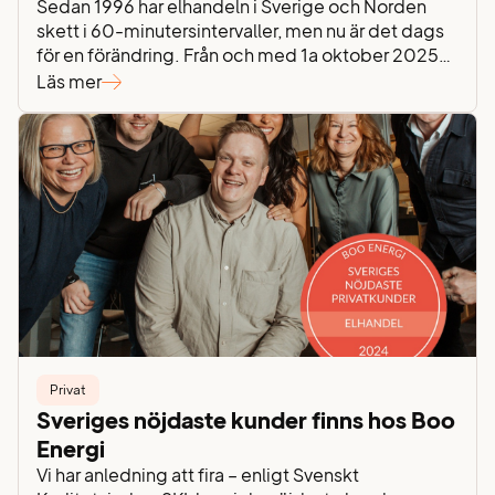
Sedan 1996 har elhandeln i Sverige och Norden
skett i 60-minutersintervaller, men nu är det dags
för en förändring. Från och med 1a oktober 2025
övergår elbörsen Nord Pool till att sätta elpriser var
Läs mer
15:e minut. Övergången är lagstadgad och syftar
till att förbättra balansen i elnätet och underlätta
integrationen av förnybara energikällor som sol-…
Privat
Sveriges nöjdaste kunder finns hos Boo
Energi
Vi har anledning att fira – enligt Svenskt