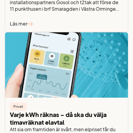
installationspartners Gosol och t2tak att förse de
11 punkthusen i brf Smaragden i Västra Orminge
med solcellspaneler. Föreningens ordförande
Yvonne Borg berättar om projektet och deras
Läs mer
aktiva satsning på grön energi. – Vi började
fundera på att installera solceller för sju-åtta år
sedan, av både ekonomiska och miljömässiga
skäl….
Privat
Varje kWh räknas – då ska du välja
timavräknat elavtal
Att sia om framtiden är svårt, men elpriset får du