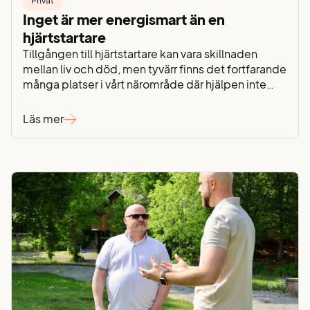
Privat
Inget är mer energismart än en
hjärtstartare
Tillgången till hjärtstartare kan vara skillnaden
mellan liv och död, men tyvärr finns det fortfarande
många platser i vårt närområde där hjälpen inte
finns nära till hands. Därför har vi valt att bidra på
vårt sätt – genom att installera tio hjärtstartare på
Läs mer
våra nätstationer, strategiskt placerade där
tillgången tidigare varit begränsad. För oss
handlar…