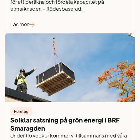
för att beräkna och fördela kapacitet på
elmarknaden – flödesbaserad
kapacitetsberäkning. Det kan låta lite tekniskt,
därför vill vi förklara vad det är och vilka fördelar
Läs mer
den nya beräkningsmodellen har för dig som kund.
Fram till nu har vi i Norden använt en
beräkningsmetod baserad på hur…
Företag
Solklar satsning på grön energi i BRF
Smaragden
Under tio veckor kommer vi tillsammans med våra