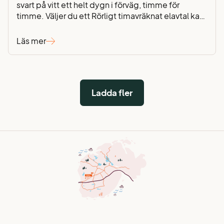
svart på vitt ett helt dygn i förväg, timme för
timme. Väljer du ett Rörligt timavräknat elavtal kan
du styra din förbrukning till när priset är lägre – ett
enkelt sätt att aktivt minska dina elkostnader. Vår
Läs mer
kundservicemedarbetare Torben Holmberg
berättar mer. Att minska hushållets…
Ladda fler