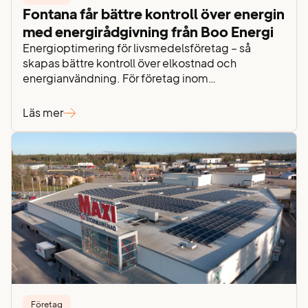
Fontana får bättre kontroll över energin
med energirådgivning från Boo Energi
Energioptimering för livsmedelsföretag – så
skapas bättre kontroll över elkostnad och
energianvändning. För företag inom
livsmedelsbranschen är energin en avgörande del
av verksamheten. Kyla, lagerhållning och logistik
Läs mer
kräver stabil drift dygnet runt – samtidigt som
stigande elpriser, effektavgifter och elnätsavgifter
gör det allt viktigare att ha kontroll över
energiförbrukningen. För Fontana Food AB handlar
energiarbetet…
Företag