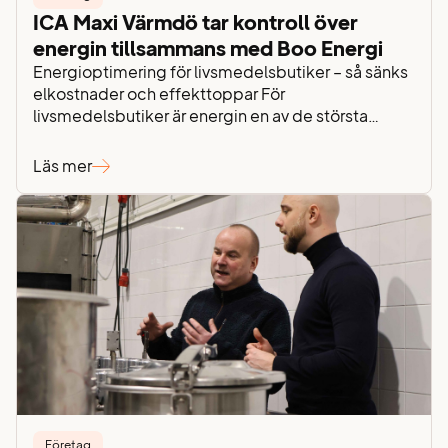
ICA Maxi Värmdö tar kontroll över
energin tillsammans med Boo Energi
Energioptimering för livsmedelsbutiker – så sänks
elkostnader och effekttoppar För
livsmedelsbutiker är energin en av de största
löpande kostnaderna i verksamheten. Kyla,
ventilation, belysning och drift är igång dygnet
Läs mer
runt – samtidigt som stigande elpriser,
effektavgifter och elnätsavgifter gör det allt
viktigare att ha kontroll över energianvändningen.
För ICA Maxi Värmdö handlar energiarbetet inte
bara…
Företag