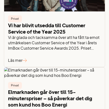
Privat
Vi har blivit utsedda till Customer
Service of the Year 2025
Vi är glada och tacksamma över att ha fått ta emot
utmärkelsen Customer Service of the Year i årets
ImBox Customer Service Awards 2025. Priset
delas ut till företag som arbetar med kundservice
på ett engagerat, tillgängligt och användarvänligt
Läs mer
sätt – och i år blev det vi. Det känns både hedrande
och inspirerande. “Det här…
Privat
Elmarknaden går över till 15-
minuterspriser – så påverkar det dig
som kund hos Boo Energi