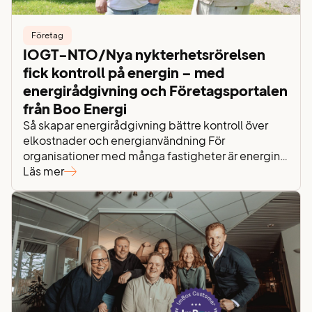
Företag
IOGT-NTO/Nya nykterhetsrörelsen
fick kontroll på energin – med
energirådgivning och Företagsportalen
från Boo Energi
Så skapar energirådgivning bättre kontroll över
elkostnader och energianvändning För
organisationer med många fastigheter är energin
en viktig – men ofta svåröverskådlig – del av
Läs mer
verksamheten. För IOGT-NTO/Nya
nykterhetsrörelsen handlar det inte bara om att
köpa el, utan om att förstå hur energin används,
vad den kostar och hur den kan optimeras. Genom
att arbeta…