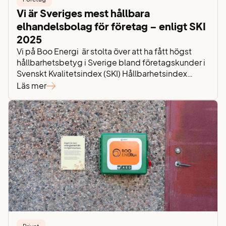
Vi är Sveriges mest hållbara
elhandelsbolag för företag – enligt SKI
2025
Vi på Boo Energi är stolta över att ha fått högst
hållbarhetsbetyg i Sverige bland företagskunder i
Svenskt Kvalitetsindex (SKI) Hållbarhetsindex
2025. Med ett resultat på 74,6 toppar vi hela
Läs mer
elhandelssegmentet och ligger långt över
branschens genomsnitt på 63,3. Det här är ett
bevis på att vårt arbete med hållbarhet verkligen
uppskattas av de företag…