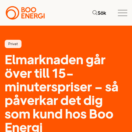
Sök
Privat
Elmarknaden går
över till 15-
minuterspriser – så
påverkar det dig
som kund hos Boo
Energi