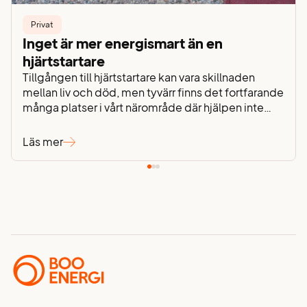
Privat
Inget är mer energismart än en
hjärtstartare
Tillgången till hjärtstartare kan vara skillnaden
mellan liv och död, men tyvärr finns det fortfarande
många platser i vårt närområde där hjälpen inte
finns nära till hands. Därför har vi valt att bidra på
vårt sätt – genom att installera tio hjärtstartare på
Läs mer
våra nätstationer, strategiskt placerade där
tillgången tidigare varit begränsad. För oss
handlar…