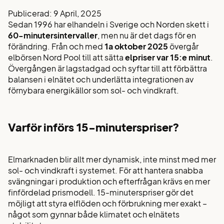
Publicerad: 9 April, 2025
Sedan 1996 har elhandeln i Sverige och Norden skett i
60-minutersintervaller
, men nu är det dags för en
förändring. Från och med
1a oktober 2025
övergår
elbörsen Nord Pool till att sätta
elpriser var 15:e minut
.
Övergången är lagstadgad och syftar till att förbättra
balansen i elnätet och underlätta integrationen av
förnybara energikällor som sol- och vindkraft.
Varför införs 15-minuterspriser?
Elmarknaden blir allt mer dynamisk, inte minst med mer
sol- och vindkraft i systemet. För att hantera snabba
svängningar i produktion och efterfrågan krävs en mer
finfördelad prismodell. 15-minuterspriser gör det
möjligt att styra elflöden och förbrukning mer exakt –
något som gynnar både klimatet och elnätets