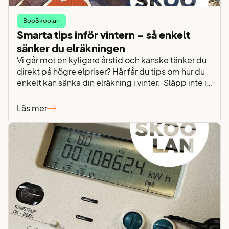
BooSkoolan
Smarta tips inför vintern – så enkelt
sänker du elräkningen
Vi går mot en kyligare årstid och kanske tänker du
direkt på högre elpriser? Här får du tips om hur du
enkelt kan sänka din elräkning i vinter. Släpp inte in
kylan i farstun. Redan i entrén kan du spara in
energi. Om det drar från ytterdörren, altandörren
Läs mer
eller fönstren behöver du isolera bättre. En enkel…