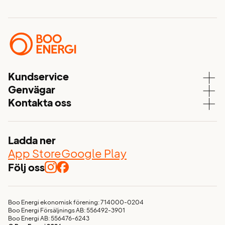
Kundservice
Genvägar
Kundservice
Kontakta oss
Våra elavtal
Aktuell driftstatus
08 – 747 51 70
Elnät
Mina sidor
kundservice@booenergi.se
Energitjänster
Ladda ner
Värmdövägen 657
Nyhetsflöde
App Store
Google Play
Box 103
132 23, Saltsjö-Boo
Följ oss
Glöm inte elen vid flytten!
Avtalsvillkor och allmänna villkor
Visselblåsarfunktion
Boo Energi ekonomisk förening: 714000-0204
Boo Energi Försäljnings AB: 556492-3901
Jobba hos oss
Boo Energi AB: 556476-6243