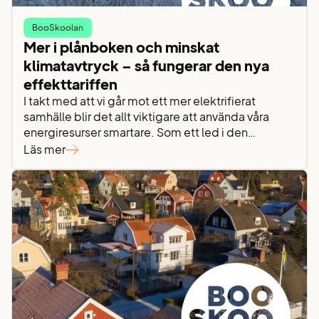
BooSkoolan
Mer i plånboken och minskat
klimatavtryck – så fungerar den nya
effekttariffen
I takt med att vi går mot ett mer elektrifierat
samhälle blir det allt viktigare att använda våra
energiresurser smartare. Som ett led i den
utvecklingen införs en helt ny prismodell för
Läs mer
beräkning av nätkostnader: effekttariff. Men vad
innebär det? Hur skiljer sig effekttariffen från den
prismodell vi är vana vid? Och på vilket vis…