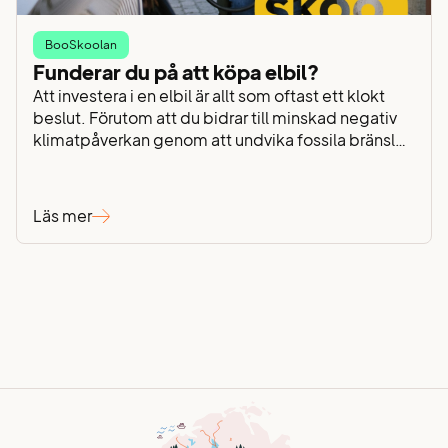
BooSkoolan
Funderar du på att köpa elbil?
Att investera i en elbil är allt som oftast ett klokt
beslut. Förutom att du bidrar till minskad negativ
klimatpåverkan genom att undvika fossila bränslen
som bensin eller diesel, kan elbilen kan göra
underverk för plånboken. Särskilt om du laddar
smart. Exakt hur du laddar för att spara
Läs mer
elkostnader, vilken sorts laddbox du behöver och…