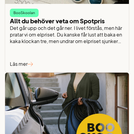
BooSkoolan
Allt du behöver veta om Spotpris
Det går upp och det går ner. I livet förstås, men här
pratar vi om elpriset. Du kanske får lust att baka en
kaka klockan tre, men undrar om elpriset sjunker
lagom till fyrakaffet? Med andra ord: Är det läge att
slå på ugnen? Svaret finner du i begreppet
spotpris. Spotpriserna fastställs av den
Läs mer
europeiska…