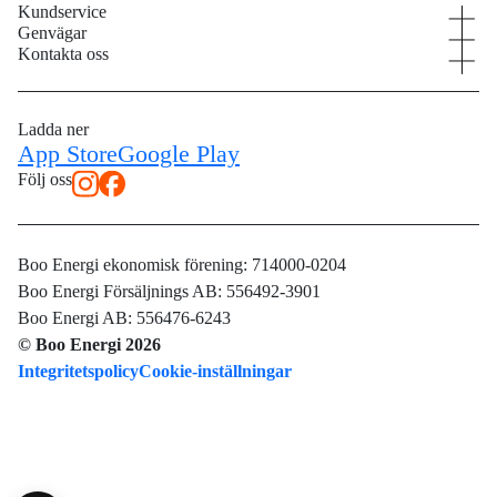
Kundservice
Genvägar
Kundservice
Kontakta oss
Våra elavtal
Aktuell driftstatus
08 – 747 51 70
Elnät
Mina sidor
kundservice@booenergi.se
Ladda ner
Energitjänster
App Store
Google Play
Värmdövägen 657
Nyhetsflöde
Box 103
Följ oss
132 23, Saltsjö-Boo
Glöm inte elen vid flytten!
Avtalsvillkor och allmänna villkor
Boo Energi ekonomisk förening: 714000-0204
Visselblåsarfunktion
Boo Energi Försäljnings AB: 556492-3901
Boo Energi AB: 556476-6243
Jobba hos oss
© Boo Energi 2026
Integritetspolicy
Cookie-inställningar