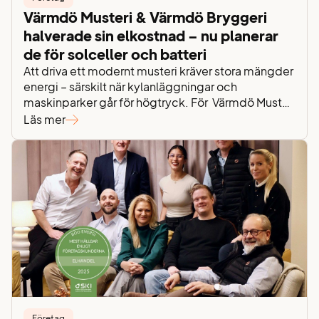
Värmdö Musteri & Värmdö Bryggeri
halverade sin elkostnad – nu planerar
de för solceller och batteri
Att driva ett modernt musteri kräver stora mängder
energi – särskilt när kylanläggningar och
maskinparker går för högtryck. För Värmdö Musteri
och Värmdö Bryggeri blev lösningen proaktiv
Läs mer
energioptimering och strategisk planering.
Resultatet? En halverad elkostnad och en tydlig
plan för att installera både solceller och ett batteri i
nästa steg. Sammanfattning Värmdö Musteri &
Värmdö…
Företag