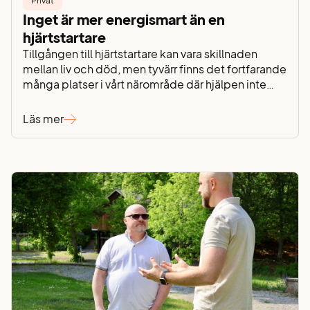
Privat
Inget är mer energismart än en
hjärtstartare
Tillgången till hjärtstartare kan vara skillnaden
mellan liv och död, men tyvärr finns det fortfarande
många platser i vårt närområde där hjälpen inte
finns nära till hands. Därför har vi valt att bidra på
vårt sätt – genom att installera tio hjärtstartare på
Läs mer
våra nätstationer, strategiskt placerade där
tillgången tidigare varit begränsad. För oss
handlar…