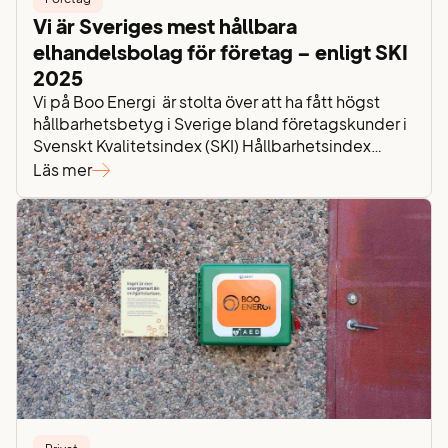
Vi är Sveriges mest hållbara
elhandelsbolag för företag – enligt SKI
2025
Vi på Boo Energi är stolta över att ha fått högst
hållbarhetsbetyg i Sverige bland företagskunder i
Svenskt Kvalitetsindex (SKI) Hållbarhetsindex
2025. Med ett resultat på 74,6 toppar vi hela
Läs mer
elhandelssegmentet och ligger långt över
branschens genomsnitt på 63,3. Det här är ett
bevis på att vårt arbete med hållbarhet verkligen
uppskattas av de företag…