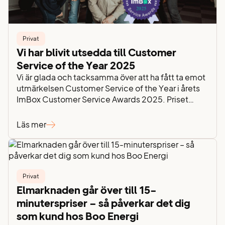
Privat
Vi har blivit utsedda till Customer
Service of the Year 2025
Vi är glada och tacksamma över att ha fått ta emot
utmärkelsen Customer Service of the Year i årets
ImBox Customer Service Awards 2025. Priset
delas ut till företag som arbetar med kundservice
på ett engagerat, tillgängligt och användarvänligt
Läs mer
sätt – och i år blev det vi. Det känns både hedrande
och inspirerande. “Det här…
Privat
Elmarknaden går över till 15-
minuterspriser – så påverkar det dig
som kund hos Boo Energi