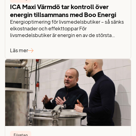
ICA Maxi Värmdö tar kontroll över
energin tillsammans med Boo Energi
Energioptimering för livsmedelsbutiker – så sänks
elkostnader och effekttoppar För
livsmedelsbutiker är energin en av de största
löpande kostnaderna i verksamheten. Kyla,
ventilation, belysning och drift är igång dygnet
Läs mer
runt – samtidigt som stigande elpriser,
effektavgifter och elnätsavgifter gör det allt
viktigare att ha kontroll över energianvändningen.
För ICA Maxi Värmdö handlar energiarbetet inte
bara…
Företag