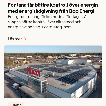
Fontana får bättre kontroll över energin
med energirådgivning från Boo Energi
Energioptimering för livsmedelsföretag – så
skapas bättre kontroll över elkostnad och
energianvändning. För företag inom
livsmedelsbranschen är energin en avgörande del
av verksamheten. Kyla, lagerhållning och logistik
Läs mer
kräver stabil drift dygnet runt – samtidigt som
stigande elpriser, effektavgifter och elnätsavgifter
gör det allt viktigare att ha kontroll över
energiförbrukningen. För Fontana Food AB handlar
energiarbetet…
Företag