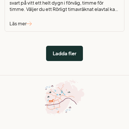
svart på vitt ett helt dygn i förväg, timme för
timme. Väljer du ett Rörligt timavräknat elavtal kan
du styra din förbrukning till när priset är lägre – ett
enkelt sätt att aktivt minska dina elkostnader. Vår
Läs mer
kundservicemedarbetare Torben Holmberg
berättar mer. Att minska hushållets…
Ladda fler