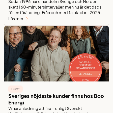
Sedan 1996 har elhandeln i Sverige och Norden
skett i 60-minutersintervaller, men nu är det dags
för en förändring. Från och med 1a oktober 2025
övergår elbörsen Nord Pool till att sätta elpriser var
Läs mer
15:e minut. Övergången är lagstadgad och syftar
till att förbättra balansen i elnätet och underlätta
integrationen av förnybara energikällor som sol-…
Privat
Sveriges nöjdaste kunder finns hos Boo
Energi
Vi har anledning att fira – enligt Svenskt