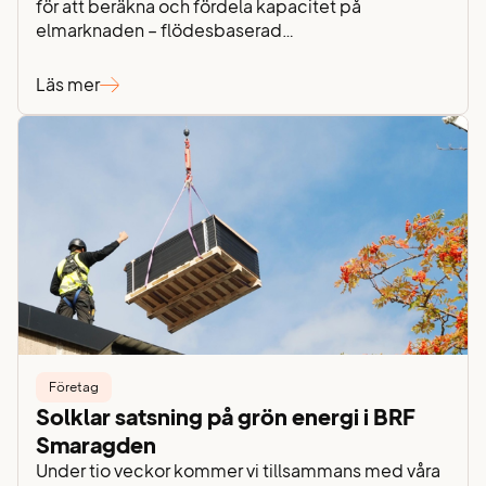
för att beräkna och fördela kapacitet på
elmarknaden – flödesbaserad
kapacitetsberäkning. Det kan låta lite tekniskt,
därför vill vi förklara vad det är och vilka fördelar
Läs mer
den nya beräkningsmodellen har för dig som kund.
Fram till nu har vi i Norden använt en
beräkningsmetod baserad på hur…
Företag
Solklar satsning på grön energi i BRF
Smaragden
Under tio veckor kommer vi tillsammans med våra