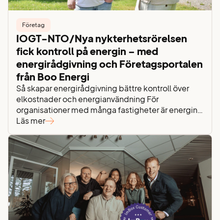
Företag
IOGT-NTO/Nya nykterhetsrörelsen
fick kontroll på energin – med
energirådgivning och Företagsportalen
från Boo Energi
Så skapar energirådgivning bättre kontroll över
elkostnader och energianvändning För
organisationer med många fastigheter är energin
en viktig – men ofta svåröverskådlig – del av
Läs mer
verksamheten. För IOGT-NTO/Nya
nykterhetsrörelsen handlar det inte bara om att
köpa el, utan om att förstå hur energin används,
vad den kostar och hur den kan optimeras. Genom
att arbeta…