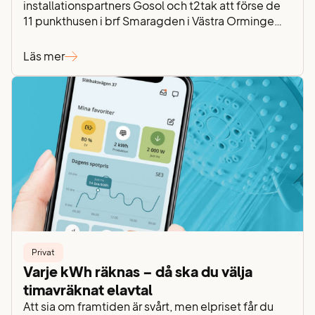
installationspartners Gosol och t2tak att förse de
11 punkthusen i brf Smaragden i Västra Orminge
med solcellspaneler. Föreningens ordförande
Yvonne Borg berättar om projektet och deras
Läs mer
aktiva satsning på grön energi. – Vi började
fundera på att installera solceller för sju-åtta år
sedan, av både ekonomiska och miljömässiga
skäl….
Privat
Varje kWh räknas – då ska du välja
timavräknat elavtal
Att sia om framtiden är svårt, men elpriset får du