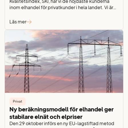
Kvalitetsindex, SKI, har vi de nöjdaste kunderna
inom elhandel för privatkunder i hela landet. Vi är
så tacksamma för förtroendet och stolta över att
vår personliga kundservice är så uppskattad. I
Läs mer
årets mätning av SKI landar vårt kundnöjdhetsindex
på imponerande 74,3 – en nivå långt över
branschens…
Privat
Ny beräkningsmodell för elhandel ger
stabilare elnät och elpriser
Den 29 oktober införs en ny EU-lagstiftad metod