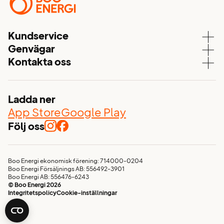
Kundservice
Genvägar
Kundservice
Kontakta oss
Våra elavtal
Aktuell driftstatus
08 – 747 51 70
Elnät
Mina sidor
kundservice@booenergi.se
Energitjänster
Ladda ner
Värmdövägen 657
Nyhetsflöde
App Store
Google Play
Box 103
132 23, Saltsjö-Boo
Följ oss
Glöm inte elen vid flytten!
Avtalsvillkor och allmänna villkor
Visselblåsarfunktion
Boo Energi ekonomisk förening: 714000-0204
Boo Energi Försäljnings AB: 556492-3901
Jobba hos oss
Boo Energi AB: 556476-6243
© Boo Energi 2026
Integritetspolicy
Cookie-inställningar