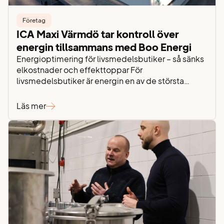
Företag
ICA Maxi Värmdö tar kontroll över
energin tillsammans med Boo Energi
Energioptimering för livsmedelsbutiker – så sänks
elkostnader och effekttoppar För
livsmedelsbutiker är energin en av de största
löpande kostnaderna i verksamheten. Kyla,
ventilation, belysning och drift är igång dygnet
Läs mer
runt – samtidigt som stigande elpriser,
effektavgifter och elnätsavgifter gör det allt
viktigare att ha kontroll över energianvändningen.
För ICA Maxi Värmdö handlar energiarbetet inte
bara…