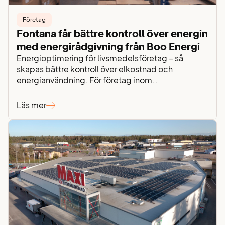
Företag
Fontana får bättre kontroll över energin
med energirådgivning från Boo Energi
Energioptimering för livsmedelsföretag – så
skapas bättre kontroll över elkostnad och
energianvändning. För företag inom
livsmedelsbranschen är energin en avgörande del
av verksamheten. Kyla, lagerhållning och logistik
Läs mer
kräver stabil drift dygnet runt – samtidigt som
stigande elpriser, effektavgifter och elnätsavgifter
gör det allt viktigare att ha kontroll över
energiförbrukningen. För Fontana Food AB handlar
energiarbetet…