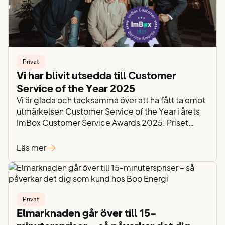
Privat
Vi har blivit utsedda till Customer
Service of the Year 2025
Vi är glada och tacksamma över att ha fått ta emot
utmärkelsen Customer Service of the Year i årets
ImBox Customer Service Awards 2025. Priset
delas ut till företag som arbetar med kundservice
på ett engagerat, tillgängligt och användarvänligt
Läs mer
sätt – och i år blev det vi. Det känns både hedrande
och inspirerande. “Det här…
Privat
Elmarknaden går över till 15-