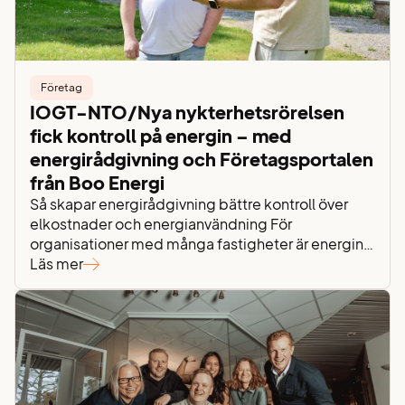
Företag
IOGT-NTO/Nya nykterhetsrörelsen
fick kontroll på energin – med
energirådgivning och Företagsportalen
från Boo Energi
Så skapar energirådgivning bättre kontroll över
elkostnader och energianvändning För
organisationer med många fastigheter är energin
en viktig – men ofta svåröverskådlig – del av
Läs mer
verksamheten. För IOGT-NTO/Nya
nykterhetsrörelsen handlar det inte bara om att
köpa el, utan om att förstå hur energin används,
vad den kostar och hur den kan optimeras. Genom
att arbeta…