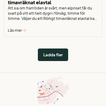
timavräknat elavtal
Att sia om framtiden är svårt, men elpriset får du
svart på vitt ett helt dygn i förväg, timme för
timme. Väljer du ett Rörligt timavräknat elavtal kan
du styra din förbrukning till när priset är lägre – ett
enkelt sätt att aktivt minska dina elkostnader. Vår
Läs mer
kundservicemedarbetare Torben Holmberg
berättar mer. Att minska hushållets…
Ladda fler