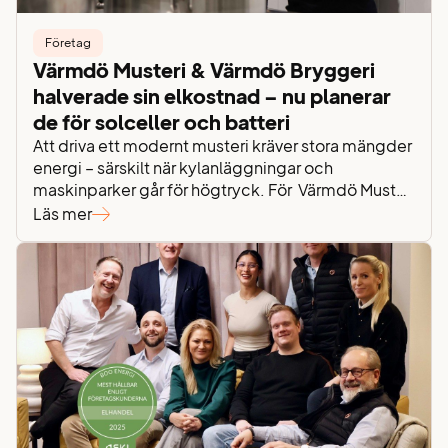
Företag
Värmdö Musteri & Värmdö Bryggeri
halverade sin elkostnad – nu planerar
de för solceller och batteri
Att driva ett modernt musteri kräver stora mängder
energi – särskilt när kylanläggningar och
maskinparker går för högtryck. För Värmdö Musteri
och Värmdö Bryggeri blev lösningen proaktiv
Läs mer
energioptimering och strategisk planering.
Resultatet? En halverad elkostnad och en tydlig
plan för att installera både solceller och ett batteri i
nästa steg. Sammanfattning Värmdö Musteri &
Värmdö…