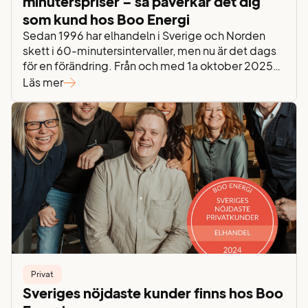
minuterspriser – så påverkar det dig
som kund hos Boo Energi
Sedan 1996 har elhandeln i Sverige och Norden
skett i 60-minutersintervaller, men nu är det dags
för en förändring. Från och med 1a oktober 2025
övergår elbörsen Nord Pool till att sätta elpriser var
Läs mer
15:e minut. Övergången är lagstadgad och syftar
till att förbättra balansen i elnätet och underlätta
integrationen av förnybara energikällor som sol-…
Privat
Sveriges nöjdaste kunder finns hos Boo