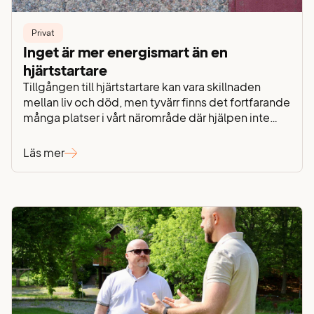
Privat
Inget är mer energismart än en
hjärtstartare
Tillgången till hjärtstartare kan vara skillnaden
mellan liv och död, men tyvärr finns det fortfarande
många platser i vårt närområde där hjälpen inte
finns nära till hands. Därför har vi valt att bidra på
vårt sätt – genom att installera tio hjärtstartare på
Läs mer
våra nätstationer, strategiskt placerade där
tillgången tidigare varit begränsad. För oss
handlar…