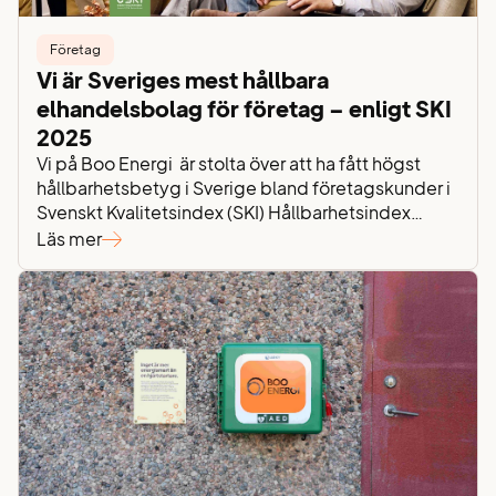
Företag
Vi är Sveriges mest hållbara
elhandelsbolag för företag – enligt SKI
2025
Vi på Boo Energi är stolta över att ha fått högst
hållbarhetsbetyg i Sverige bland företagskunder i
Svenskt Kvalitetsindex (SKI) Hållbarhetsindex
2025. Med ett resultat på 74,6 toppar vi hela
Läs mer
elhandelssegmentet och ligger långt över
branschens genomsnitt på 63,3. Det här är ett
bevis på att vårt arbete med hållbarhet verkligen
uppskattas av de företag…