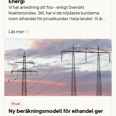
Energi
Vi har anledning att fira – enligt Svenskt
Kvalitetsindex, SKI, har vi de nöjdaste kunderna
inom elhandel för privatkunder i hela landet. Vi är
så tacksamma för förtroendet och stolta över att
vår personliga kundservice är så uppskattad. I
Läs mer
årets mätning av SKI landar vårt kundnöjdhetsindex
på imponerande 74,3 – en nivå långt över
branschens…
Privat
Ny beräkningsmodell för elhandel ger