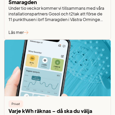
Smaragden
Under tio veckor kommer vi tillsammans med våra
installationspartners Gosol och t2tak att förse de
11 punkthusen i brf Smaragden i Västra Orminge
med solcellspaneler. Föreningens ordförande
Yvonne Borg berättar om projektet och deras
Läs mer
aktiva satsning på grön energi. – Vi började
fundera på att installera solceller för sju-åtta år
sedan, av både ekonomiska och miljömässiga
skäl….
Privat
Varje kWh räknas – då ska du välja