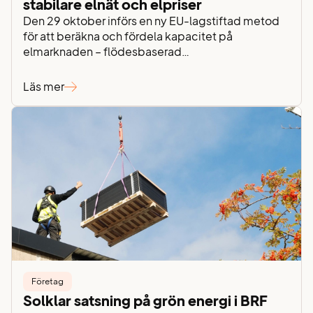
stabilare elnät och elpriser
Den 29 oktober införs en ny EU-lagstiftad metod
för att beräkna och fördela kapacitet på
elmarknaden – flödesbaserad
kapacitetsberäkning. Det kan låta lite tekniskt,
därför vill vi förklara vad det är och vilka fördelar
Läs mer
den nya beräkningsmodellen har för dig som kund.
Fram till nu har vi i Norden använt en
beräkningsmetod baserad på hur…
Företag
Solklar satsning på grön energi i BRF