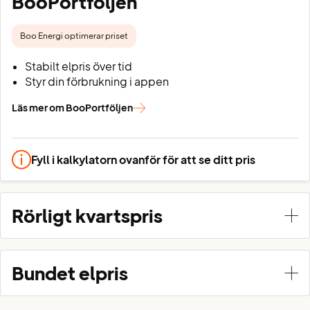
BooPortföljen
Boo Energi optimerar priset
Stabilt elpris över tid
Styr din förbrukning i appen
Läs mer om BooPortföljen
Fyll i kalkylatorn ovanför för att se ditt pris
Rörligt kvartspris
Bundet elpris