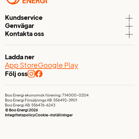
Kundservice
Genvägar
Kundservice
Kontakta oss
Våra elavtal
Aktuell driftstatus
08 – 747 51 70
Elnät
Mina sidor
kundservice@booenergi.se
Energitjänster
Ladda ner
Värmdövägen 657
Nyhetsflöde
App Store
Google Play
Box 103
132 23, Saltsjö-Boo
Följ oss
Glöm inte elen vid flytten!
Avtalsvillkor och allmänna villkor
Visselblåsarfunktion
Boo Energi ekonomisk förening: 714000-0204
Boo Energi Försäljnings AB: 556492-3901
Jobba hos oss
Boo Energi AB: 556476-6243
© Boo Energi 2026
Integritetspolicy
Cookie-inställningar