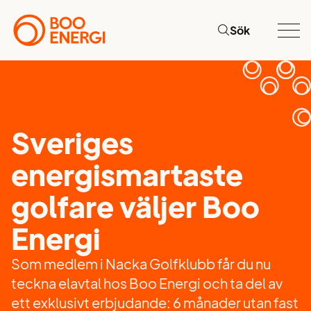
Sök
Sveriges
energismartaste
golfare väljer Boo
Energi
Som medlem i Nacka Golfklubb får du nu
teckna elavtal hos Boo Energi och ta del av
ett exklusivt erbjudande: 6 månader utan fast