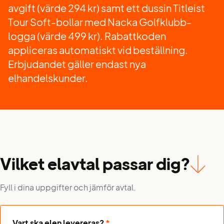
avgift (värde 294 kr) samt ett dussin Titleist
Tour Soft-bollar med Nacka Golfklubb-
logga (värde 499 kr). Rabattkoden
appliceras automatiskt vid beställning.
Erbjudandet gäller endast nya
elhandelskunder.
Vilket elavtal passar dig?
Fyll i dina uppgifter och jämför avtal.
Vart ska elen levereras?
*