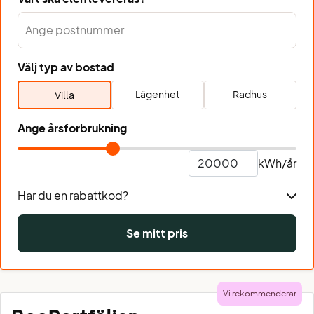
Välj typ av bostad
Lägenhet
Radhus
Villa
Ange årsforbrukning
kWh/år
Har du en rabattkod?
Se mitt pris
Vi rekommenderar