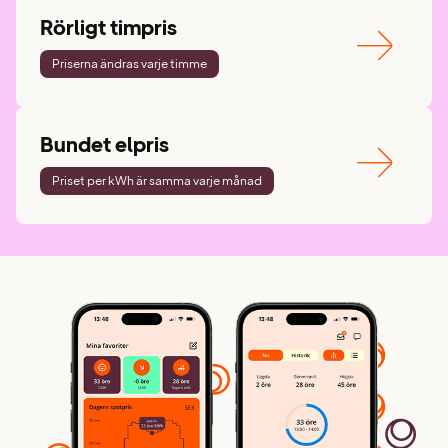
Rörligt timpris
Priserna ändras varje timme
Bundet elpris
Priset per kWh är samma varje månad