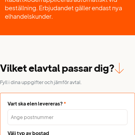
beställning. Erbjudandet gäller endast nya
elhandelskunder.
Vilket elavtal passar dig?
Fyll i dina uppgifter och jämför avtal.
Vart ska elen levereras?
*
Välj typ av bostad