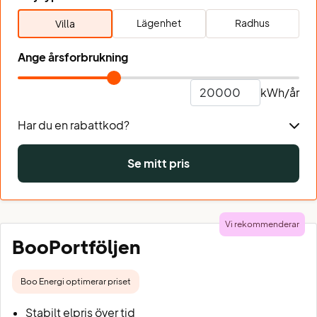
Lägenhet
Radhus
Villa
Ange årsforbrukning
kWh/år
Har du en rabattkod?
Se mitt pris
Vi rekommenderar
BooPortföljen
Boo Energi optimerar priset
Stabilt elpris över tid