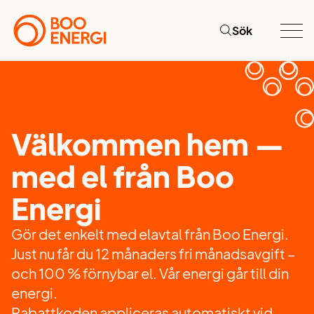
Sök
Välkommen hem —
med el från Boo
Energi
Gör det enkelt med elavtal från Boo Energi.
Just nu får du 12 månaders fri månadsavgift –
och 100 % förnybar el. Vår energi går till din
energi.
Rabattkoden appliceras automatiskt vid