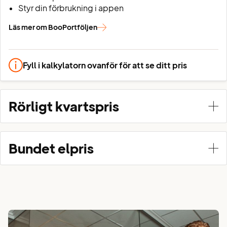
Styr din förbrukning i appen
Läs mer om BooPortföljen
Fyll i kalkylatorn ovanför för att se ditt pris
Rörligt kvartspris
Bundet elpris