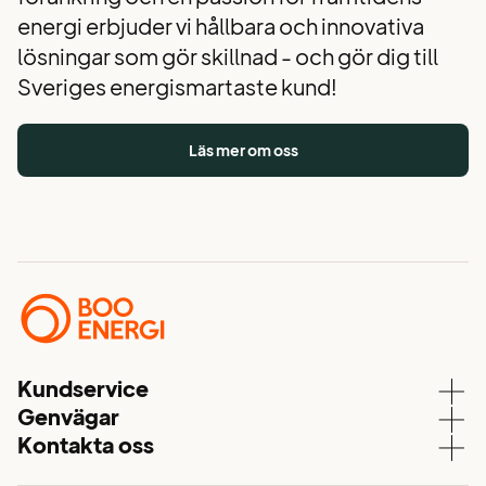
energi erbjuder vi hållbara och innovativa
lösningar som gör skillnad - och gör dig till
Sveriges energismartaste kund!
Läs mer om oss
Kundservice
Genvägar
Kundservice
Kontakta oss
Våra elavtal
Aktuell driftstatus
08 – 747 51 70
Elnät
Mina sidor