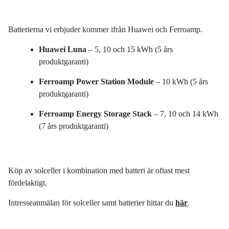
Batterierna vi erbjuder
kommer ifrån
Huawei
och
Ferroamp
.
Huawei
Luna
–
5, 10 och 15 k
W
h
(5 års
produktgaranti)
Ferroamp
Power Station Module
– 10 k
W
h (5
års
produktgaranti
)
Ferroamp
Energy
Storage
Stack
– 7, 10 och
14 k
W
h
(7 års produktgaranti)
Köp av solceller i kombination med batteri är oftast
mest
fördelaktigt.
Intresseanmälan för solceller samt batterier hittar du
här
.