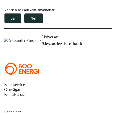
Var den här artikeln användbar?
Ja
Nej
Skrivet av
Alexander Forsback
Kundservice
Genvägar
Kundservice
Kontakta oss
Våra elavtal
Aktuell driftstatus
08 – 747 51 70
Elnät
Mina sidor
kundservice@booenergi.se
Ladda ner
Energitjänster