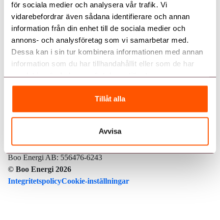
för sociala medier och analysera vår trafik. Vi
vidarebefordrar även sådana identifierare och annan
Kundservice
information från din enhet till de sociala medier och
Genvägar
Kundservice
annons- och analysföretag som vi samarbetar med.
Kontakta oss
Våra elavtal
Aktuell driftstatus
08 – 747 51 70
Dessa kan i sin tur kombinera informationen med annan
Elnät
information som du har tillhandahållit eller som de har
Mina sidor
kundservice@booenergi.se
Ladda ner
samlat in när du har använt deras tjänster.
Energitjänster
App Store
Google Play
Värmdövägen 657
Nyhetsflöde
Box 103
Följ oss
Tillåt alla
132 23, Saltsjö-Boo
Glöm inte elen vid flytten!
Avtalsvillkor och allmänna villkor
Avvisa
Boo Energi ekonomisk förening: 714000-0204
Visselblåsarfunktion
Boo Energi Försäljnings AB: 556492-3901
Boo Energi AB: 556476-6243
Jobba hos oss
© Boo Energi 2026
Integritetspolicy
Cookie-inställningar