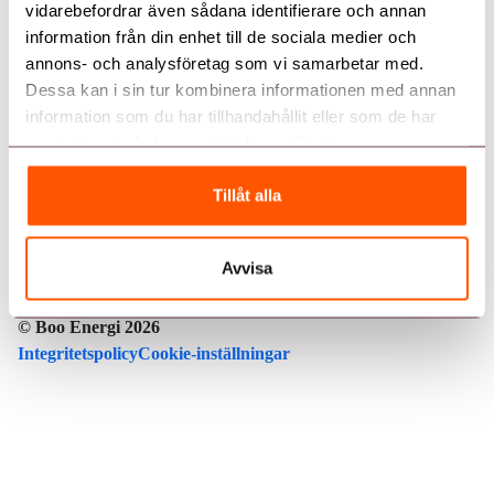
vidarebefordrar även sådana identifierare och annan
Genvägar
Kundservice
information från din enhet till de sociala medier och
Kontakta oss
Våra elavtal
Aktuell driftstatus
08 – 747 51 70
annons- och analysföretag som vi samarbetar med.
Elnät
Dessa kan i sin tur kombinera informationen med annan
Mina sidor
kundservice@booenergi.se
Ladda ner
information som du har tillhandahållit eller som de har
Energitjänster
App Store
Google Play
Värmdövägen 657
samlat in när du har använt deras tjänster.
Nyhetsflöde
Box 103
Följ oss
132 23, Saltsjö-Boo
Glöm inte elen vid flytten!
Tillåt alla
Avtalsvillkor och allmänna villkor
Boo Energi ekonomisk förening: 714000-0204
Visselblåsarfunktion
Avvisa
Boo Energi Försäljnings AB: 556492-3901
Boo Energi AB: 556476-6243
Jobba hos oss
© Boo Energi 2026
Integritetspolicy
Cookie-inställningar