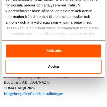
för sociala medier och analysera vår trafik. Vi
vidarebefordrar även sådana identifierare och annan
information från din enhet till de sociala medier och
Kundservice
Genvägar
Kundservice
annons- och analysföretag som vi samarbetar med.
Kontakta oss
Våra elavtal
Dessa kan i sin tur kombinera informationen med annan
Aktuell driftstatus
08 – 747 51 70
information som du har tillhandahållit eller som de har
Elnät
Mina sidor
kundservice@booenergi.se
samlat in när du har använt deras tjänster.
Ladda ner
Energitjänster
App Store
Google Play
Värmdövägen 657
Nyhetsflöde
Tillåt alla
Box 103
Följ oss
132 23, Saltsjö-Boo
Glöm inte elen vid flytten!
Avvisa
Avtalsvillkor och allmänna villkor
Boo Energi ekonomisk förening: 714000-0204
Visselblåsarfunktion
Boo Energi Försäljnings AB: 556492-3901
Boo Energi AB: 556476-6243
Jobba hos oss
© Boo Energi 2026
Integritetspolicy
Cookie-inställningar