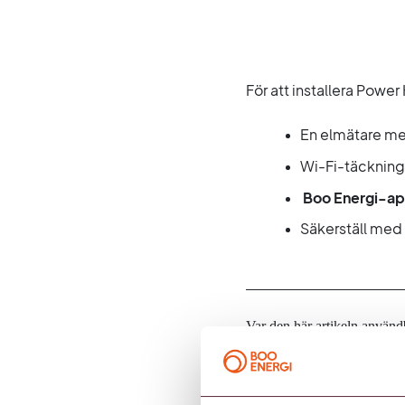
För att installera Powe
En elmätare me
Wi-Fi-täckning
Boo Energi-a
Säkerställ med 
Var den här artikeln använd
Skriv