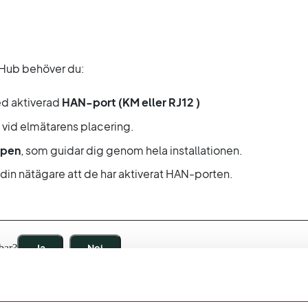
r Hub behöver du:
d aktiverad
HAN-port (KM eller RJ12 )
 vid elmätarens placering.
ppen
, som guidar dig genom hela installationen.
din nätägare att de har aktiverat HAN-porten.
bar?
Ja
Nej
et av