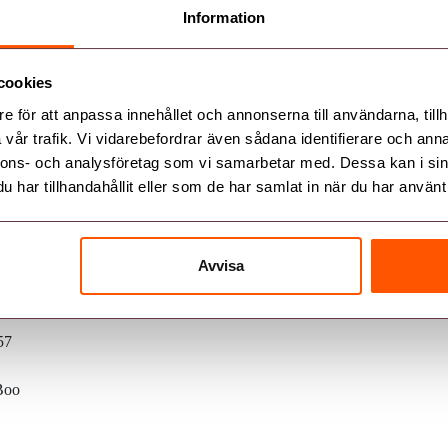
xander Forsback
Information
cookies
e för att anpassa innehållet och annonserna till användarna, tillh
vår trafik. Vi vidarebefordrar även sådana identifierare och anna
nnons- och analysföretag som vi samarbetar med. Dessa kan i sin
har tillhandahållit eller som de har samlat in när du har använt 
Följ oss
Avvisa
0
booenergi.se
57
-Boo