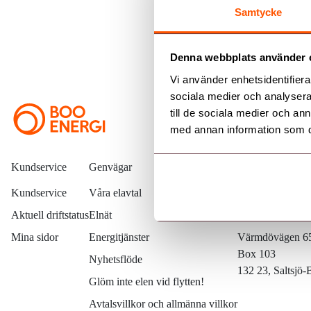
Ale
Samtycke
Denna webbplats använder 
Vi använder enhetsidentifierar
sociala medier och analysera 
till de sociala medier och a
med annan information som du 
Kundservice
Genvägar
Kontakta oss
Kundservice
Våra elavtal
08 – 747 51 7
Aktuell driftstatus
Elnät
kundservice@
Mina sidor
Energitjänster
Värmdövägen 6
Box 103
Nyhetsflöde
132 23, Saltsjö
Glöm inte elen vid flytten!
Avtalsvillkor och allmänna villkor