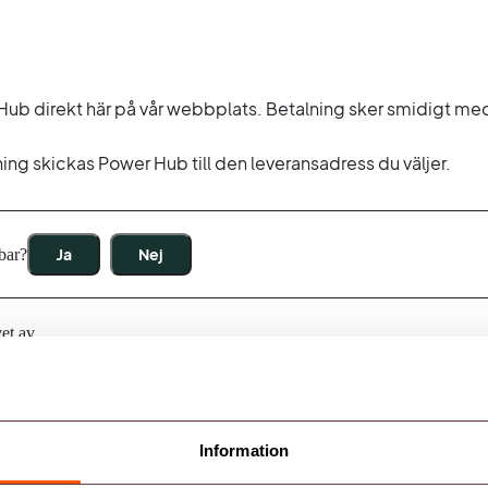
 Hub direkt här på vår webbplats. Betalning sker smidigt m
ng skickas Power Hub till den leveransadress du väljer.
bar?
Ja
Nej
et av
xander Forsback
Information