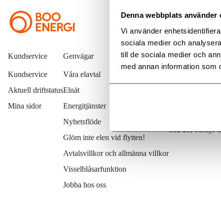
Denna webbplats använder 
Vi använder enhetsidentifierar
sociala medier och analysera 
till de sociala medier och a
Kundservice
Genvägar
Kontakta oss
med annan information som du 
Kundservice
Våra elavtal
08 – 747 51 7
Aktuell driftstatus
Elnät
kundservice@
Mina sidor
Energitjänster
Värmdövägen 6
Box 103
Nyhetsflöde
132 23, Saltsjö
Glöm inte elen vid flytten!
Avtalsvillkor och allmänna villkor
Visselblåsarfunktion
Jobba hos oss