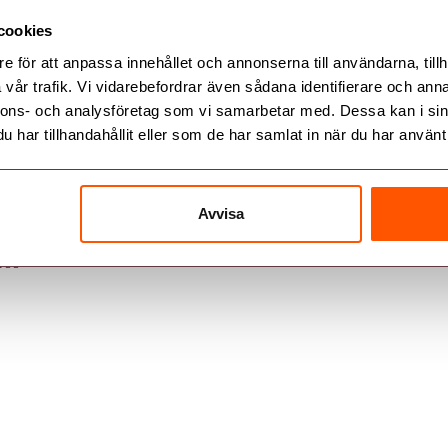
cookies
e för att anpassa innehållet och annonserna till användarna, tillh
vår trafik. Vi vidarebefordrar även sådana identifierare och anna
nnons- och analysföretag som vi samarbetar med. Dessa kan i sin
Följ oss
har tillhandahållit eller som de har samlat in när du har använt 
0
booenergi.se
Avvisa
57
-Boo