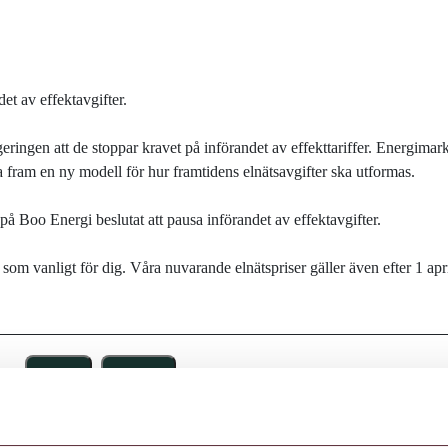
det av effektavgifter.
ringen att de stoppar kravet på införandet av effekttariffer. Energimar
 ta fram en ny modell för hur framtidens elnätsavgifter ska utformas.
å Boo Energi beslutat att pausa införandet av effektavgifter.
er som vanligt för dig. Våra nuvarande elnätspriser gäller även efter 1 ap
bar?
Ja
Nej
et av