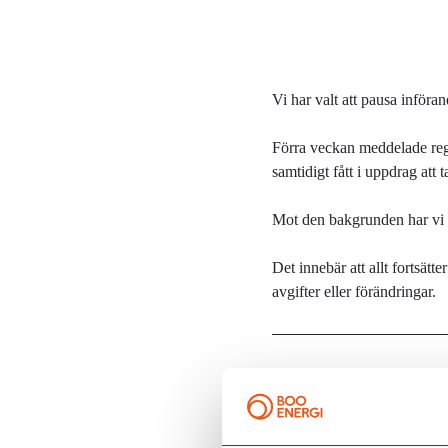
Vi har valt att pausa införan
Förra veckan meddelade rege
samtidigt fått i uppdrag att
Mot den bakgrunden har vi p
Det innebär att allt fortsätt
avgifter eller förändringar.
Var den här artikeln använd
Skriv