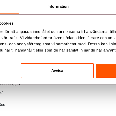
xander Forsback
Information
cookies
e för att anpassa innehållet och annonserna till användarna, tillh
vår trafik. Vi vidarebefordrar även sådana identifierare och anna
nnons- och analysföretag som vi samarbetar med. Dessa kan i sin
har tillhandahållit eller som de har samlat in när du har använt 
Följ oss
Avvisa
0
booenergi.se
57
-Boo