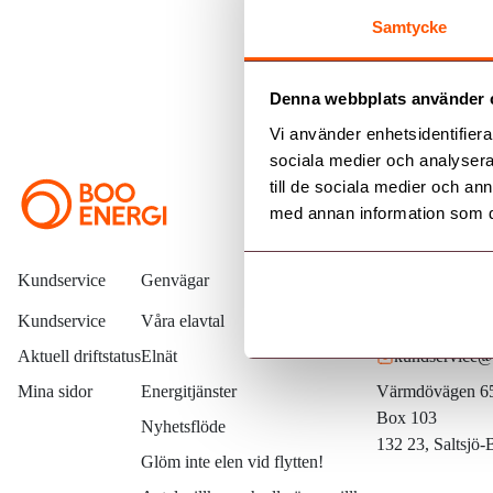
Ale
Samtycke
Denna webbplats använder 
Vi använder enhetsidentifierar
sociala medier och analysera 
till de sociala medier och a
med annan information som du 
Kundservice
Genvägar
Kontakta oss
Kundservice
Våra elavtal
08 – 747 51 7
Aktuell driftstatus
Elnät
kundservice@
Mina sidor
Energitjänster
Värmdövägen 6
Box 103
Nyhetsflöde
132 23, Saltsjö
Glöm inte elen vid flytten!