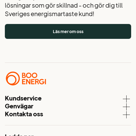
lösningar som gör skillnad - och gör dig till
Sveriges energismartaste kund!
Läs mer om oss
Kundservice
Genvägar
Kundservice
Kontakta oss
Våra elavtal
Aktuell driftstatus
08 – 747 51 70
Elnät
Mina sidor
kundservice@booenergi.se
Energitjänster