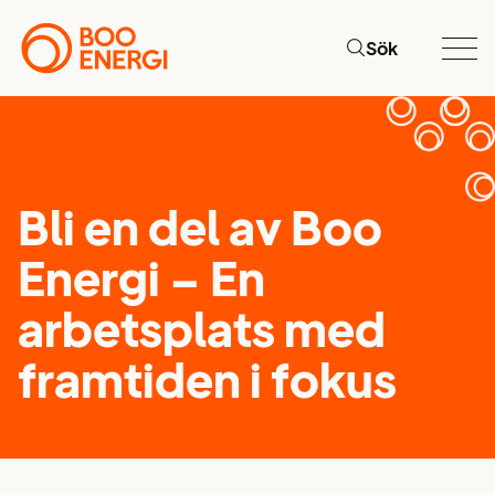
Sök
Bli en del av Boo
Energi – En
arbetsplats med
framtiden i fokus