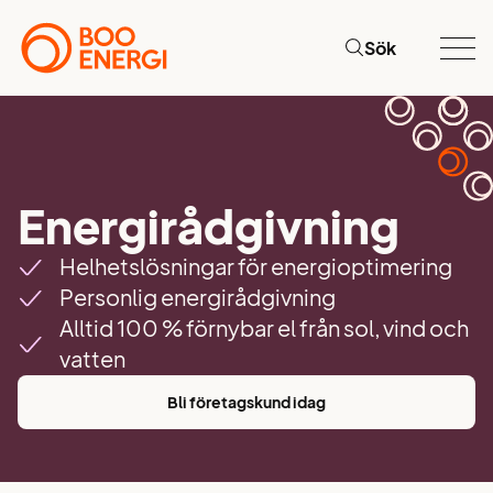
Sök
Energirådgivning
Helhetslösningar för energioptimering
Personlig energirådgivning
Alltid 100 % förnybar el från sol, vind och
vatten
Bli företagskund idag