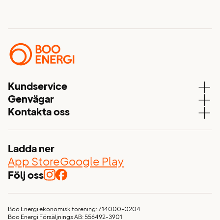
Kundservice
Genvägar
Kundservice
Kontakta oss
Våra elavtal
Aktuell driftstatus
08 – 747 51 70
Elnät
Mina sidor
kundservice@booenergi.se
Energitjänster
Ladda ner
Värmdövägen 657
Nyhetsflöde
App Store
Google Play
Box 103
132 23, Saltsjö-Boo
Följ oss
Glöm inte elen vid flytten!
Avtalsvillkor och allmänna villkor
Visselblåsarfunktion
Boo Energi ekonomisk förening: 714000-0204
Boo Energi Försäljnings AB: 556492-3901