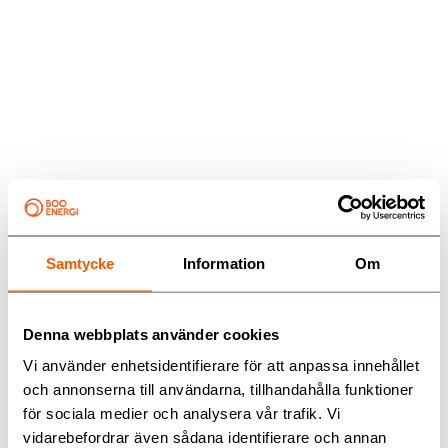
Samtycke
Information
Om
Kundservice
Kundservice
Denna webbplats använder cookies
Aktuell driftstatus
Vi använder enhetsidentifierare för att anpassa innehållet
och annonserna till användarna, tillhandahålla funktioner
Mina sidor
för sociala medier och analysera vår trafik. Vi
Genvägar
Kontakta oss
Våra elavtal
vidarebefordrar även sådana identifierare och annan