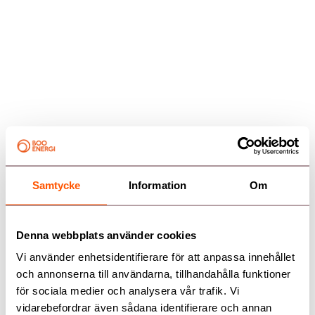
Samtycke
Information
Om
Kundservice
Kundservice
Denna webbplats använder cookies
Aktuell driftstatus
Vi använder enhetsidentifierare för att anpassa innehållet
och annonserna till användarna, tillhandahålla funktioner
Mina sidor
för sociala medier och analysera vår trafik. Vi
Genvägar
Kontakta oss
Våra elavtal
vidarebefordrar även sådana identifierare och annan